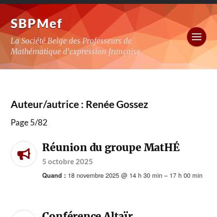
SBPMef
La Société Belge des Professeurs de
Mathématique d'expression française
Auteur/autrice :
Renée Gossez
Page 5
/
82
Réunion du groupe MatHÉ
5 octobre 2025
18 novembre 2025 @ 14 h 30 min – 17 h 00 min
Quand :
Conférence Altaïr