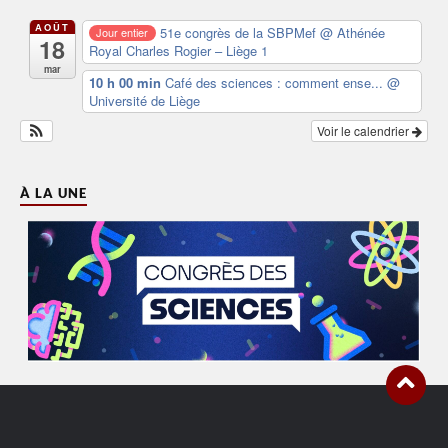
AOÛT
51e congrès de la SBPMef
@ Athénée
Jour entier
18
Royal Charles Rogier – Liège 1
mar
10 h 00 min
Café des sciences : comment ense...
@
Université de Liège
Voir le calendrier
À LA UNE